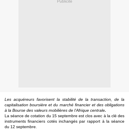
Publicité
Le
s
acquéreur
s
favori
s
ent la
s
tabilité de
la
transaction,
de la
capitali
s
ation bour
s
ière et du marché
financier et
de
s
obliga
tion
s
à la Bour
s
e de
s
valeur
s
mobilière
s
de l’Afrique centrale
.
La séance de cotation du 15 septembre est clo
s
avec à la clé de
s
instruments financiers cotés inchangés par rapport à l
a
s
éance
du
12 s
eptembre
.