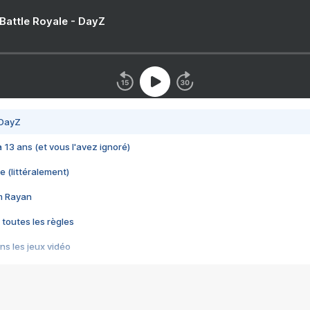
 Battle Royale - DayZ
 DayZ
 a 13 ans (et vous l'avez ignoré)
e (littéralement)
im Rayan
 toutes les règles
s les jeux vidéo
us choquant de Rockstar ? - Le scandale BULLY
e plus moche de Steam