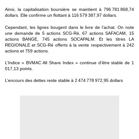
Ain
s
i, l
a capitalisation boursière se maintient à 796 781 868,74
dollar
s.
Elle confirme un
flottant à 116 579 387,97
dollar
s.
Cependant, le
s
ligne
s
bougent dan
s
le livre de
l’achat.
On note
une demande de
5 actions SCG-Ré, 67 actions SAFACAM, 15
actions BANGE, 745 actions SOCAPALM.
Et le
s
titre
s
LA
REGIONALE et SCG-Ré offerts à la vente
re
s
pectivement à
242
actions
et
759 actions.
L’Indice « BVMAC All Share Index »
continue d’être
stable de 1
017,13 points.
L’encours des dettes reste stable à 2 474 778 972,95
dollar
s